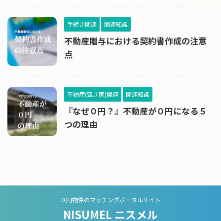
手続き関連
関連知識
不動産贈与における契約書作成の注意
点
不動産(空き家)関連
関連知識
『なぜ０円？』不動産が０円になる５
つの理由
０円物件のマッチングポータルサイト
NISUMEL ニスメル