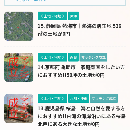
《 土地・宅地 》
東海
15. 静岡県 熱海市｜熱海の別荘地 526
㎡の土地が0円
《 土地・宅地 》
近畿
マッチング成立
14.京都府 亀岡市｜家庭菜園をしたい方
におすすめ!!50坪の土地が0円
《 土地・宅地 》
九州・沖縄
マッチング成立
13.鹿児島県 桜島｜海と自然を愛する方
におすすめ!!内海の海岸沿いにある桜島
北西にある大きな土地が0円